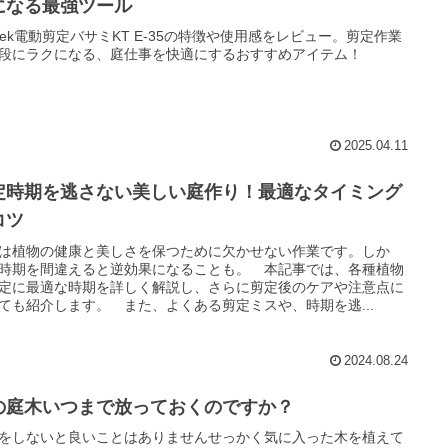
になる最強ツール
btek電動剪定バサミKT E-35の特徴や使用感をレビュー。剪定作業
段にラクになる、庭仕事を快適にするおすすめアイテム！
2025.04.11
定時期を逃さない美しい庭作り！最適なタイミング
コツ
は植物の健康と美しさを保つために欠かせない作業です。しか
時期を間違えると逆効果になることも。 本記事では、各種植物
定に最適な時期を詳しく解説し、さらに剪定後のケアや注意点に
ても紹介します。 また、よくある剪定ミスや、時期を逃...
2024.08.24
の庭木いつまで放っておくのですか？
をしないと良いことはありませんせっかく気に入った木を植えて