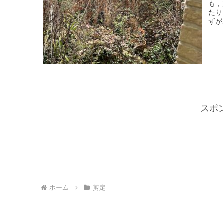
も，
たり
ずが
スポ
ホーム
剪定