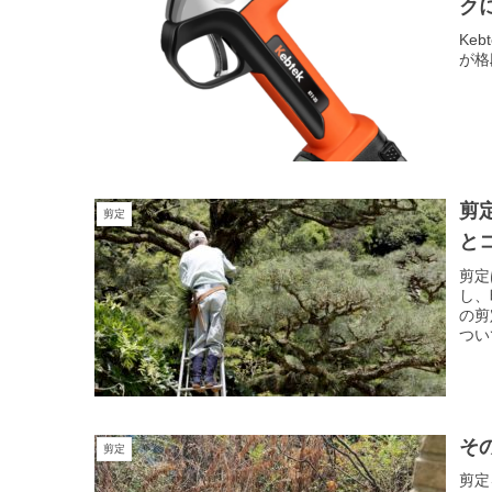
ク
Ke
が格
剪
剪定
と
剪定
し、
の剪
つい
そ
剪定
剪定