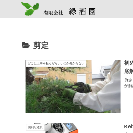
剪定
初
どこに工事を頼んだらいいのか分からない
底
剪定
が解
Ke
便利な道具