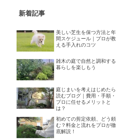
新着記事
美しい芝生を保つ方法と年
間スケジュール｜プロが教
える手入れのコツ
雑木の庭で自然と調和する
暮らしを楽しもう
庭じまいを考えはじめたら
読むブログ｜費用・手順・
プロに任せるメリットと
は？
初めての剪定依頼、どう頼
む？料金と流れをプロが徹
底解説！