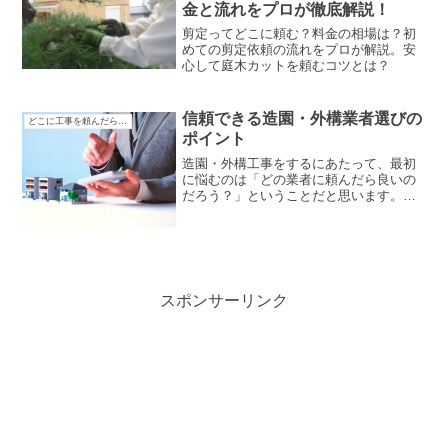
金と流れをプロが徹底解説！
剪定ってどこに頼む？料金の相場は？初
めての剪定依頼の流れをプロが解説。安
心して庭木カットを頼むコツとは？
信頼できる造園・外構業者選びの
どこに工事を頼んだらいいのか分からない
ポイント
造園・外構工事をするにあたって、最初
に悩むのは「どの業者に頼んだら良いの
だろう？」ということだと思います。
「イメージ通り施工してくれるだろう
か？」「ぼったくられはしないか？」
「職人さんが、怖いんじゃないか？」な
ど、さまざまな不安を抱えている...
スポンサーリンク