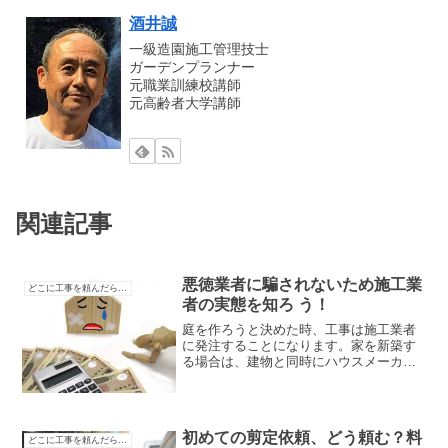
酒井誠
一級造園施工管理技士
ガーデンプランナー
元職業訓練校講師
元高齢者大学講師
関連記事
悪徳業者に騙されないため施工業
どこに工事を頼んだらいいのか分からない
者の実態を知ろ う！
庭を作ろうと決めた時、工事は施工業者
に発注することになります。家を新築す
る場合は、建物と同時にハウスメーカー
に工事を依頼する方がほとんどです。ま
た、「新たに庭を作りたいけどどこに頼
んでいいのかわからない」という場合
は、チラシやホームページで...
初めての剪定依頼、どう頼む？料
どこに工事を頼んだらいいのか分からない